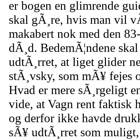
er bogen en glimrende guid
skal gÃ¸re, hvis man vil vÃ
makabert nok med den 83-
dÃ¸d. BedemÃ¦ndene skal 
udtÃ¸rret, at liget glider n
stÃ¸vsky, som mÃ¥ fejes o
Hvad er mere sÃ¸rgeligt en
vide, at Vagn rent faktisk 
og derfor ikke havde drukk
sÃ¥ udtÃ¸rret som muligt