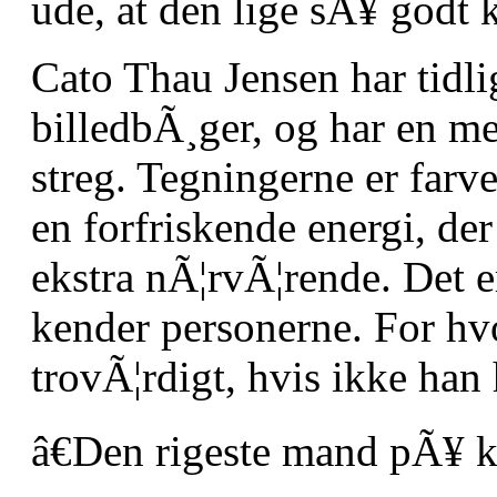
ude, at den lige sÃ¥ godt 
Cato Thau Jensen har tidlig
billedbÃ¸ger, og har en m
streg. Tegningerne er farve
en forfriskende energi, der
ekstra nÃ¦rvÃ¦rende. Det 
kender personerne. For h
trovÃ¦rdigt, hvis ikke han 
â€Den rigeste mand pÃ¥ k