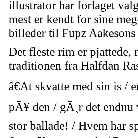
illustrator har forlaget va
mest er kendt for sine m
billeder til Fupz Aakesons
Det fleste rim er pjattede,
traditionen fra Halfdan R
â€At skvatte med sin is / e
pÃ¥ den / gÃ¸r det endnu vÃ
stor ballade! / Hvem har s