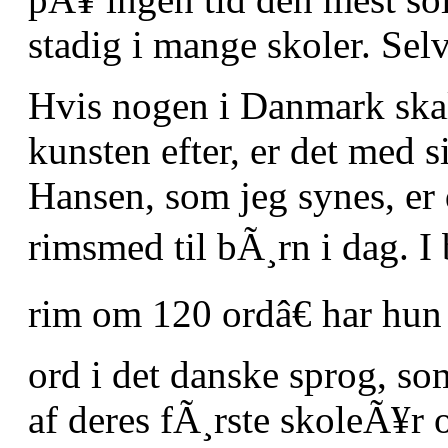
stadig i mange skoler. Sel
Hvis nogen i Danmark ska
kunsten efter, er det med 
Hansen, som jeg synes, er
rimsmed til bÃ¸rn i dag. I
rim om 120 ordâ€ har hun
ord i det danske sprog, so
af deres fÃ¸rste skoleÃ¥r o