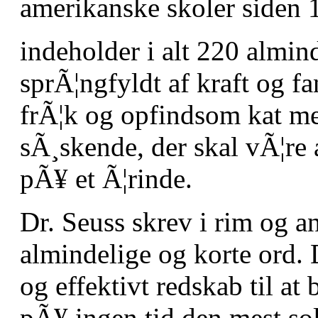
amerikanske skoler siden 1
indeholder i alt 220 almin
sprÃ¦ngfyldt af kraft og f
frÃ¦k og opfindsom kat med
sÃ¸skende, der skal vÃ¦re 
pÃ¥ et Ã¦rinde.
Dr. Seuss skrev i rim og 
almindelige og korte ord.
og effektivt redskab til at 
pÃ¥ ingen tid den mest so