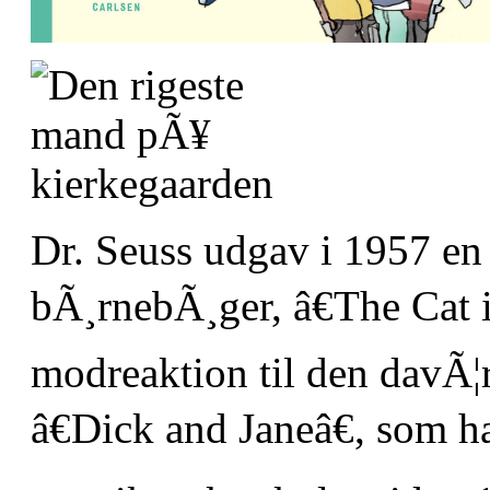
Dr. Seuss udgav i 1957 e
bÃ¸rnebÃ¸ger, â€The Cat i
modreaktion til den davÃ¦r
â€Dick and Janeâ€, som h