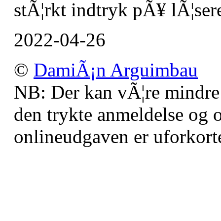
stÃ¦rkt indtryk pÃ¥ lÃ¦sere
2022-04-26
©
DamiÃ¡n Arguimbau
NB: Der kan vÃ¦re mindre
den trykte anmeldelse og o
onlineudgaven er uforkorte