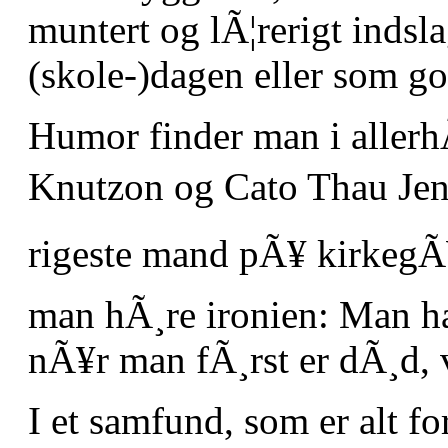
muntert og lÃ¦rerigt indsl
(skole-)dagen eller som g
Humor finder man i allerh
Knutzon og Cato Thau Jens
rigeste mand pÃ¥ kirkegÃ¥r
man hÃ¸re ironien: Man ha
nÃ¥r man fÃ¸rst er dÃ¸d, 
I et samfund, som er alt fo