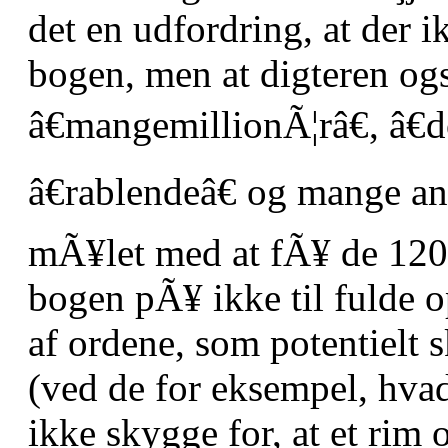
det en udfordring, at der 
bogen, men at digteren o
â€mangemillionÃ¦râ€, â€d
â€rablendeâ€ og mange an
mÃ¥let med at fÃ¥ de 120 o
bogen pÃ¥ ikke til fulde o
af ordene, som potentielt s
(ved de for eksempel, hvad
ikke skygge for, at et rim