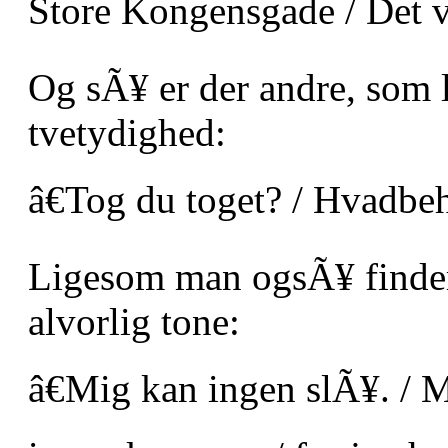
Store Kongensgade / Det v
Og sÃ¥ er der andre, som 
tvetydighed:
â€Tog du toget? / Hvadbeh
Ligesom man ogsÃ¥ finder
alvorlig tone:
â€Mig kan ingen slÃ¥. / 