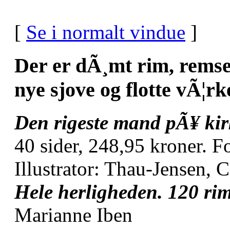
[
Se i normalt vindue
]
Der er dÃ¸mt rim, remser 
nye sjove og flotte vÃ¦rk
Den rigeste mand pÃ¥ ki
40 sider, 248,95 kroner. F
Illustrator: Thau-Jensen, 
Hele herligheden. 120 ri
Marianne Iben