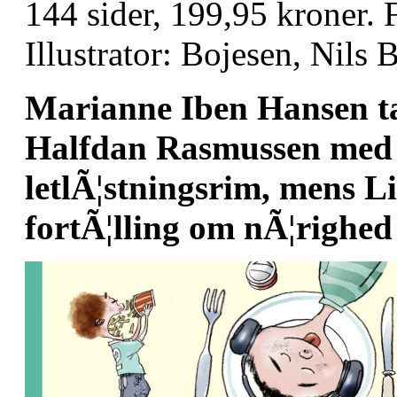
144 sider, 199,95 kroner. 
Illustrator: Bojesen, Nils 
Marianne Iben Hansen ta
Halfdan Rasmussen med
letlÃ¦stningsrim, mens L
fortÃ¦lling om nÃ¦righed