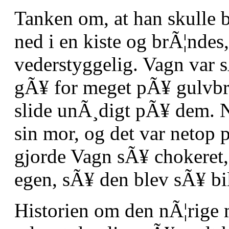
Tanken om, at han skulle b
ned i en kiste og brÃ¦ndes
vederstyggelig. Vagn var s
gÃ¥ for meget pÃ¥ gulvbr
slide unÃ¸digt pÃ¥ dem. N
sin mor, og det var netop 
gjorde Vagn sÃ¥ chokeret,
egen, sÃ¥ den blev sÃ¥ bi
Historien om den nÃ¦rige 